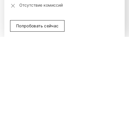
Отсутствие комиссий
Попробовать сейчас
Рынки и биржи для трейдера
Акции
Товары
Индексы
Опционы
ETFы
Облигации
Форекс
Криптовалюты
Акции
Minimum
Typical