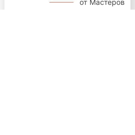
от Мастеров
Для депозитов от 1 тысячи $
Получить бонус
Отчеты
Статистика фондов Мастеров
Онлайн
Честность и открытость с Инвесторами