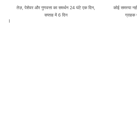
तेज़, पेशेवर और गुणवत्ता का समर्थन 24 घंटे एक दिन,
कोई समस्या नहीं
सप्ताह में 6 दिन
ग्राहक 
हमारा दलाल
कार्यालयों
10 देशों में कार्यालय, 50 से अधिक भाषाओं में समर्थन, 20
एक ग्राहक के व
से अधिक भाषाओं में साइटें
खात
फैलता
विनिमय उद्योग में प्रतिस्पर्धी फैलता है जो कमाई करना संभव
आंशिक बहुत स
बनाता है