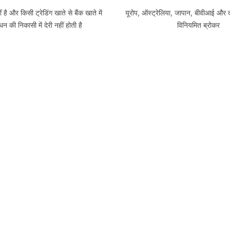
 है और किसी ट्रेडिंग खाते से बैंक खाते में
यूरोप, ऑस्ट्रेलिया, जापान, बीवीआई और दक
धन की निकासी में देरी नहीं होती है
विनियमित ब्रोकर
सुविधा
गतिशीलता
्यक्तिगत खाते में एक खाता खोलने और एक
दुनिया में कहीं भी मोबाइल या वेब प्लेटफॉर्
े का प्रबंधन करने में आसानी
ग्राहक के खाते तक पहुंच
बहुत सारे
कोई कमीशन नह
े व्यापारी के लिए सही जोखिम बनाने का
सभी परिसंपत्तियों पर कोई कमीशन और को
अवसर प्रदान करते हैं
नहीं है, केवल एक प्रसार ह