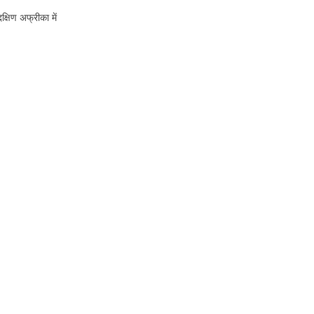
्षिण अफ्रीका में
मेटा ट्रेडर में वॉल्यूम संकेतक
मास्टर्स से
हमारे सभी ग्राहकों के लिए नि: शुल्क
म के माध्यम से एक
मुफ्त में मिलेगा
संकेत
ीं
ई छिपी हुई फीस
ै