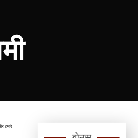
ामी
और हमारे
बोनस