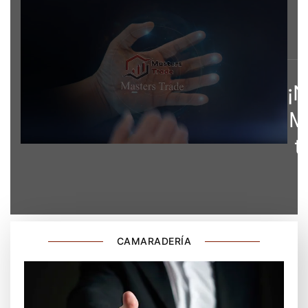
¡
M
t
CAMARADERÍA